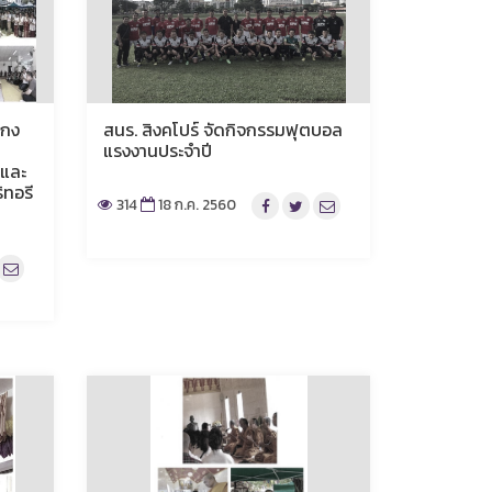
งกง
สนร. สิงคโปร์ จัดกิจกรรมฟุตบอล
ี
แรงงานประจำปี
และ
ิทอรี
314
18 ก.ค. 2560