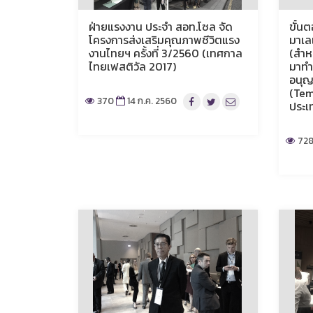
ฝ่ายแรงงาน ประจำ สอท.โซล จัด
ขั้น
โครงการส่งเสริมคุณภาพชีวิตแรง
มาเล
งานไทยฯ ครั้งที่ 3/2560 (เทศกาล
(สำหร
ไทยเฟสติวัล 2017)
มาทำ
อนุญ
(Te
370
14 ก.ค. 2560
ประเ
728