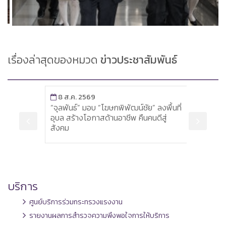
เรื่องล่าสุดของหมวด
ข่าวประชาสัมพันธ์
8 ส.ค. 2569
8 ส
ะดับ
“จุลพันธ์” มอบ “โฆษกพิพัฒน์ชัย” ลงพื้นที่
ปลัด
ู้
อุบล สร้างโอกาสด้านอาชีพ คืนคนดีสู่
โครงก
อบ
สังคม
สูงกร
บริการ
ศูนย์บริการร่วมกระทรวงแรงงาน
รายงานผลการสำรวจความพึงพอใจการให้บริการ