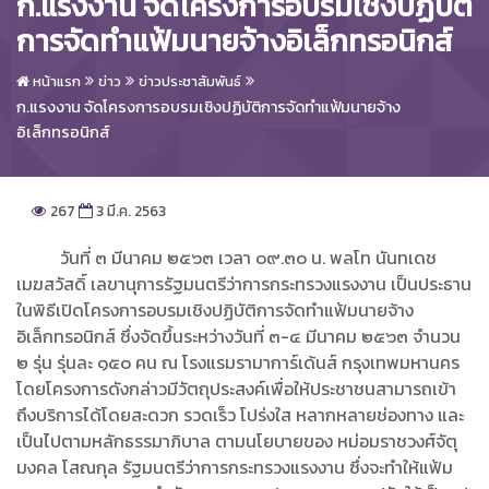
ก.แรงงาน จัดโครงการอบรมเชิงปฏิบัติ
การจัดทำแฟ้มนายจ้างอิเล็กทรอนิกส์
หน้าแรก
ข่าว
ข่าวประชาสัมพันธ์
ก.แรงงาน จัดโครงการอบรมเชิงปฏิบัติการจัดทำแฟ้มนายจ้าง
อิเล็กทรอนิกส์
267
3 มี.ค. 2563
วันที่ ๓ มีนาคม ๒๕๖๓ เวลา ๐๙.๓๐ น. พลโท นันทเดช
เมฆสวัสดิ์ เลขานุการรัฐมนตรีว่าการกระทรวงแรงงาน เป็นประธาน
ในพิธีเปิดโครงการอบรมเชิงปฏิบัติการจัดทำแฟ้มนายจ้าง
อิเล็กทรอนิกส์ ซึ่งจัดขึ้นระหว่างวันที่ ๓-๔ มีนาคม ๒๕๖๓ จำนวน
๒ รุ่น รุ่นละ ๑๕๐ คน ณ โรงแรมรามาการ์เด้นส์ กรุงเทพมหานคร
โดยโครงการดังกล่าวมีวัตถุประสงค์เพื่อให้ประชาชนสามารถเข้า
ถึงบริการได้โดยสะดวก รวดเร็ว โปร่งใส หลากหลายช่องทาง และ
เป็นไปตามหลักธรรมาภิบาล ตามนโยบายของ หม่อมราชวงศ์จัตุ
มงคล โสณกุล รัฐมนตรีว่าการกระทรวงแรงงาน ซึ่งจะทำให้แฟ้ม