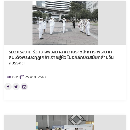
รมว.แรงงาน ร่วมวางพวงมาลาถวายราชสักการะพระบาท
สมเด็จพระมงกุฎเกล้าเจ้าอยู่หัว ในอภิลักขิตสมัยคล้ายวัน
สวรรคต
609
25 พ.ย. 2563