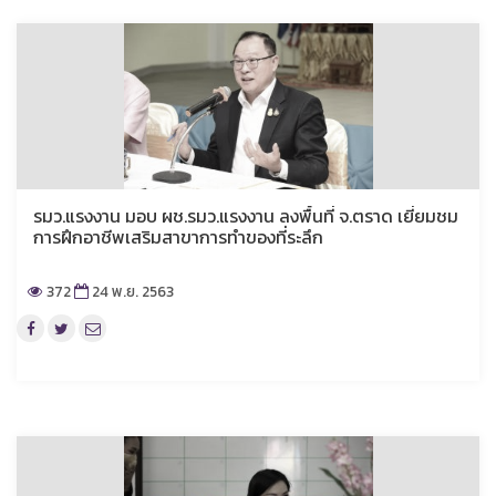
รมว.แรงงาน มอบ ผช.รมว.แรงงาน ลงพื้นที่ จ.ตราด เยี่ยมชม
การฝึกอาชีพเสริมสาขาการทำของที่ระลึก
372
24 พ.ย. 2563