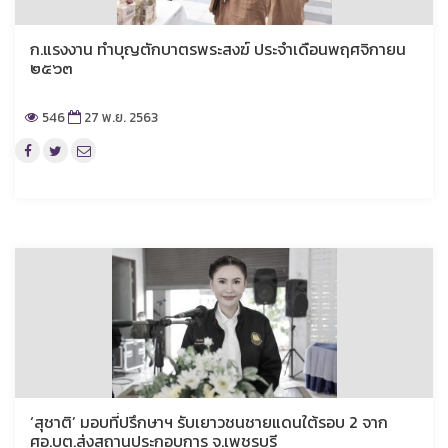
ก.แรงงาน ทำบุญตักบาตรพระสงฆ์ ประจำเดือนพฤศจิกายน
๒๕๖๓
546
27 พ.ย. 2563
‘สุชาติ’ มอบที่ปรึกษาฯ รับเยาวชนชายแดนใต้รอบ 2 จาก
ศอ.บต.ส่งสถานประกอบการ จ.เพชรบุรี