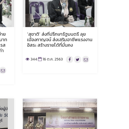
จ่าย
‘สุชาติ’ ส่งที่ปรึกษารัฐมนตรี ลุย
นบาท
เมืองกาญจน์ ส่งเสริมอาชีพแรงงาน
นรส
อิสระ สร้างรายได้ที่มั่นคง
ท่า
344
16 ต.ค. 2563