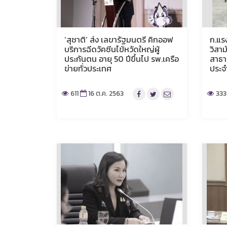
‘สุชาติ’ ส่ง เลขารัฐมนตรี คิกออฟ
ก.แร
บริการฉีดวัคซีนไข้หวัดใหญ่ผู้
วิสาม
ประกันตน อายุ 50 ปีขึ้นไป รพ.เครือ
สาธา
ข่ายทั่วประเทศ
ประจ
611
16 ต.ค. 2563
333