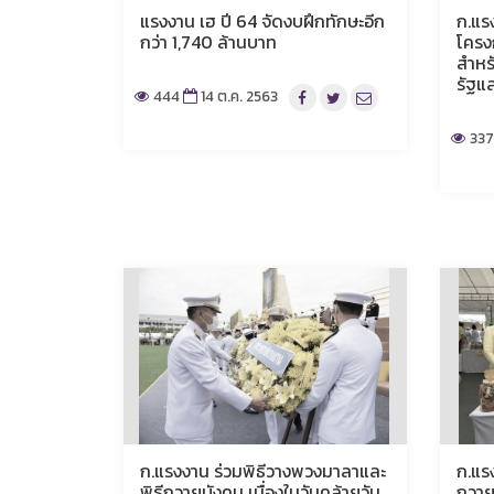
แรงงาน เฮ ปี 64 จัดงบฝึกทักษะอีก
ก.แร
กว่า 1,740 ล้านบาท
โครง
สำหร
รัฐแ
444
14 ต.ค. 2563
33
ก.แรงงาน ร่วมพิธีวางพวงมาลาและ
ก.แร
พิธีถวายบังคม เนื่องในวันคล้ายวัน
ถวาย