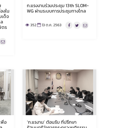
ม
ก.แรงงานร่วมประชุม 13th SLOM-
่องใน
WG ผ่านระบบการประชุมทางไกล
เด็จ
พล
352
13 ต.ค. 2563
ิตร
พื่อ
‘ก.แรงาน’ ต้อนรับ ที่ปรึกษา
ล
รัฐมนตรีว่าการกระทรวงยุติธรรม