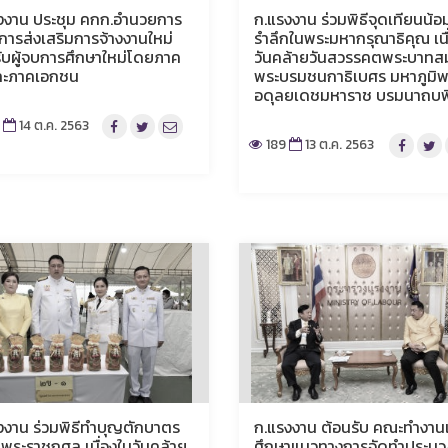
งงาน ประชุม คกก.อำนวยการ
ก.แรงงาน ร่วมพิธีจุดเทียนน้อ
การส่งเสริมการจ้างงานใหม่
รำลึกในพระมหากรุณาธิคุณ เนื
ับผู้จบการศึกษาใหม่โดยภาค
วันคล้ายวันสวรรคตพระบาทสม
ละภาคเอกชน
พระบรมชนกาธิเบศร มหาภูมิ
อดุลยเดชมหาราช บรมนาถบพ
7
14 ต.ค. 2563
189
13 ต.ค. 2563
งงาน ร่วมพิธีทำบุญตักบาตร
ก.แรงงาน ต้อนรับ คณะทำงานเ
พระราชกุศล เนื่องในวันคล้าย
ศึกษาแนวทางการจัดทำประมว