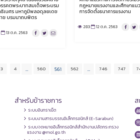
วรรคตพระบาทสมเด็จพระบรม
กฎหมายแรงงานและศึกษาแน
ธิเบศร มหาภูมิพลอดุลยเดช
การจัดตั้งธนาคารแรงงาน
ราช บรมนาถบพิตร
283
12 ต.ค. 2563
2
13 ต.ค. 2563
3
4
560
562
746
747
7
…
561
…
สำหรับข้าราชการ
สถ
ระบบอินทราเน็ต
ระบบงานสารบรรณอิเล็กทรอนิกส์ (E-Sarabun)
ระบบจดหมายอิเล็กทรอนิกส์สำนักงานปลัดกระทรวง
แรงงาน @mol.go.th