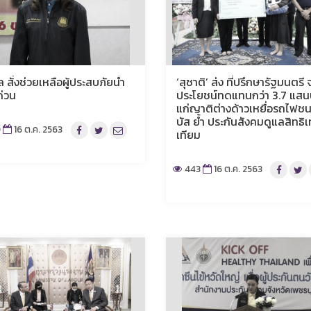
สั่งช่วยเหลือผู้ประสบภัยน้ำ
‘สุชาติ’ ส่ง ที่ปรึกษารัฐมนตรี 
ด่วน
ประโยชน์ทดแทนกว่า 3.7 แส
แก่ญาติต่างด้าวเหยื่อรถไฟช
บัส ย้ำ ประกันสังคมดูแลสิทธิเ
0
16 ต.ค. 2563
เทียม
443
16 ต.ค. 2563