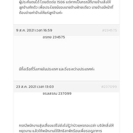
ผู้ประกันตนได้ โดยติดต่อ 1506 แต่หากเป็นกรณีที่นายจ้างสั่งให้
ลูกจ้างกักตัว เพื่อประโยชน์ของนายจ้างฝ่ายเดียว นายจ้างมีหน้าที่
ต้องจ่ายค่าจ้างให้แก่ลูกจ้างค่ะ
9 ส.ค. 2021 เวลา 16:59
#234575
อรทัย 234575
มีทั้งเรือที่วิ่งภายในประเทศ และวิ่งระหว่างประเทศค่ะ
23 ส.ค. 2021 เวลา 13:03
#237099
ชรัลสรณ์ 237099
กรณีพนักงานสุ่มเสี่ยงแต่ไม่ยังไม่รู้ว่าป่วยหรทอเปล่า บริษัทสั่งให้
หยุดงาน แล้วให้พนักงานใช้สิทธิลาพักร้อนเพื่อรอดูอาการ