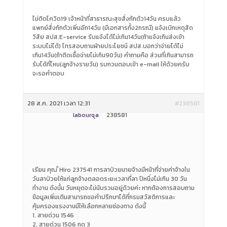
ไม่ติดโควิด19 เจ้าหน้าที่สาธารณะสุขสั่งกักตัว14วัน ครบแล้ว
แพทย์สั่งกักตัวเพิ่มอีก14วัน (มีเอกสารทั้ง2กรณี) แจ้งเบิกเหตุสัด
วิสัย สปส.E-service รับแจ้งได้ไม่เกิน14วัน(ถ้าแจ้งเกินส่งเข้า
ระบบไม่ได้) โทรสอบถามฝ่ายประโยชน์ สปส.บอกว่าจ่ายได้ไม่
เกิน14วัน(ถ้าติดเชื้อจ่ายไม่เกิน90วัน) คำถามคือ ส่วนที่เกินสามารถ
รับได้ที่ไหน(ลูกจ้างรายวัน) รบกวนตอบเข้า e-mail ให้ด้วยครับ
จะรอคำตอบ
28 ส.ค. 2021 เวลา 12:31
#238581
labourqa
238581
เรียน คุณ ็Hiro 237541 การลาป่วยนายจ้างมีหน้าที่จ่ายค่าจ้างใน
วันลาป่วยให้แก่ลูกจ้างตลอดระยะเวลาที่ลา ปีหนึ่งไม่เกิน 30 วัน
ทำงาน ดังนั้น วันหยุดจะไม่นับรวมอยู่ด้วยค่ะ หากต้องการสอบถาม
ข้อมูลเพิ่มเติมสามารถขอคำปรึกษาได้ที่กรมสวัสดิการและ
คุ้มครองแรงงานมีให้เลือกหลายช่องทาง ดังนี้
1. สายด่วน 1546
2. สายด่วน 1506 กด 3