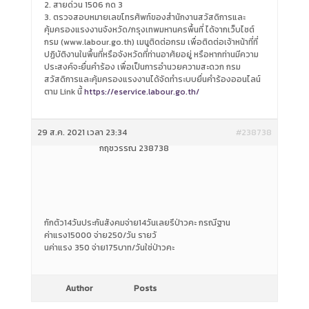
2. สายด่วน 1506 กด 3
3. ตรวจสอบหมายเลขโทรศัพท์ของสำนักงานสวัสดิการและ
คุ้มครองแรงงานจังหวัด/กรุงเทพมหานครพื้นที่ ได้จากเว็บไซต์
กรม (www.labour.go.th) เมนูติดต่อกรม เพื่อติดต่อเจ้าหน้าที่ที่
ปฏิบัติงานในพื้นที่หรือจังหวัดที่ท่านอาศัยอยู่ หรือหากท่านมีความ
ประสงค์จะยื่นคำร้อง เพื่อเป็นการอำนวยความสะดวก กรม
สวัสดิการและคุ้มครองแรงงานได้จัดทำระบบยื่นคำร้องออนไลน์
ตาม Link นี้
https://eservice.labour.go.th/
29 ส.ค. 2021 เวลา 23:34
#238738
กฤชวรรณ 238738
กักตัว14วันประกันสังคมจ่าย14วันเลยรึป่าวคะ กรณีฐาน
ค่าแรง15000 จ่าย250/วัน รายวั
นค่าแรง 350 จ่าย175บาท/วันใช่ป่าวคะ
Author
Posts