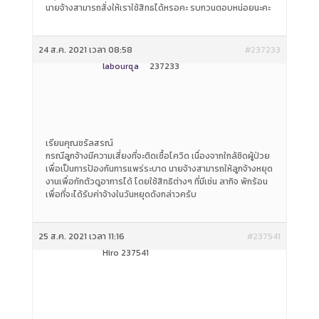
นายจ้างสามารถสั่งให้เราใช้สิทธได้หรอคะ รบกวนตอบหน่อยนะคะ
24 ส.ค. 2021 เวลา 08:58
#237233
labourqa
237233
เรียนคุณชรัลสรณ์
กรณีลูกจ้างมีความเสี่ยงที่จะติดเชื้อโควิด เนื่องจากใกล้ชิดผู้ป่วย
เพื่อเป็นการป้องกันการแพร่ระบาด นายจ้างสามารถให้ลูกจ้างหยุด
งานเพื่อกักตัวดูอาการได้ โดยใช้สิทธิต่างๆ ที่มีเช่น ลากิจ พักร้อน
เพื่อที่จะได้รับค่าจ้างในวันหยุดดังกล่าวครับ
25 ส.ค. 2021 เวลา 11:16
#237541
็Hiro 237541