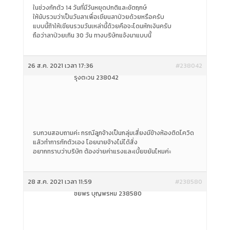
ในช่วงกักตัว 14 วันที่มีวันหยุดปกติและขัตฤกษ์
ให้นับรวมว่าเป็นวันลาเพื่อเขียนลาป่วยด้วยหรือครับ
แบบนี้ถ้าให้เขียนรวมวันเหล่านี้ด้วยคือจะโดนหักเงินครับ
ถือว่าลาป่วยเกิน 30 วัน ทางบริษัทแจ้งมาแบบนี้
26 ส.ค. 2021 เวลา 17:36
#238042
รุ่งตะวัน 238042
รบกวนสอบถามค่ะ กรณีลูกจ้างเป็นกลุ่มเสี่ยงมีข้างห้องติดโควิด
แล้วทำการกักตัวเอง โอยนายจ้างไม่ได้สั่ง
อยากทราบว่าบริษัท ต้องจ่ายค่าแรงและเบี้ยขยันไหมค่ะ
28 ส.ค. 2021 เวลา 11:59
#238580
ชัยพร บุญพรหม 238580