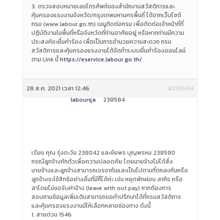
3. ตรวจสอบหมายเลขโทรศัพท์ของสำนักงานสวัสดิการและ
คุ้มครองแรงงานจังหวัด/กรุงเทพมหานครพื้นที่ ได้จากเว็บไซต์
กรม (www.labour.go.th) เมนูติดต่อกรม เพื่อติดต่อเจ้าหน้าที่ที่
ปฏิบัติงานในพื้นที่หรือจังหวัดที่ท่านอาศัยอยู่ หรือหากท่านมีความ
ประสงค์จะยื่นคำร้อง เพื่อเป็นการอำนวยความสะดวก กรม
สวัสดิการและคุ้มครองแรงงานได้จัดทำระบบยื่นคำร้องออนไลน์
ตาม Link นี้
https://eservice.labour.go.th/
28 ส.ค. 2021 เวลา 12:46
#238584
labourqa
238584
เรียน คุณ รุ่งตะวัน 238042 และชัยพร บุญพรหม 238580
กรณีลูกจ้างกักตัวเพื่อความปลอดภัย โดยนายจ้างไม่ได้สั่ง
นายจ้างและลูกจ้างสามารถเจรจากันและเป็นไปตามที่ตกลงกันหรือ
ลูกจ้างจะใช้สิทธิอย่างอื่นที่มีก็ได้ค่ะ เข่น หยุดพักผ่อน ลากิจ หรือ
ลาโดยไม่ขอรับค่าจ้าง (leave with out pay) หากต้องการ
สอบถามข้อมูลเพิ่มเติมสามารถขอคำปรึกษาได้ที่กรมสวัสดิการ
และคุ้มครองแรงงานมีให้เลือกหลายช่องทาง ดังนี้
1. สายด่วน 1546