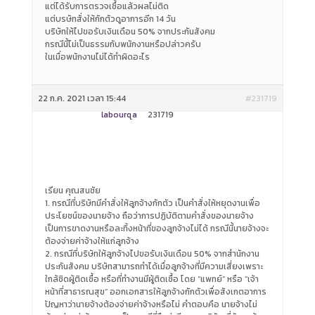
แต่ได้รับการตรวจเชื้อแล้วผลไม่ติด
แต่บรษัทสั่งให้กักตัวดูอาการอีก 14 วัน
บริษัทให้ไปขอรับเงินเดือน 50% จากประกันสังคม
กรณีนี้ไม่เป็นธรรมกับพนักงานหรือปล่าวครับ
ในเมื่อพนักงานไม่ได้ทำผิดอะไร
22 ก.ค. 2021 เวลา 15:44
#231719
labourqa
231719
เรียน คุณสนชัย
1. กรณีที่บริษัทมีคำสั่งให้ลูกจ้างกักตัว เป็นคำสั่งให้หยุดงานเพื่อ
ประโยชน์ของนายจ้าง ถือว่าการปฏิบัติตามคำสั่งของนายจ้าง
เป็นการขาดงานหรือละทิ้งหน้าที่ของลูกจ้างไม่ได้ กรณีนี้นายจ้างจะ
ต้องจ่ายค่าจ้างให้แก่ลูกจ้าง
2. กรณีที่บริษัทให้ลูกจ้างไปขอรับเงินเดือน 50% จากสำนักงาน
ประกันสังคม บริษัทสามารถทำได้เมื่อลูกจ้างที่มีความเสี่ยงเพราะ
ใกล้ชิดผู้ติดเชื้อ หรือที่ทำงานมีผู้ติดเชื้อ โดย “แพทย์” หรือ “เจ้า
หน้าที่สาธารณสุข” ออกเอกสารให้ลูกจ้างกักตัวเพื่อสังเกตอาการ
ปัญหาว่านายจ้างต้องจ่ายค่าจ้างหรือไม่ คำตอบคือ นายจ้างไม่