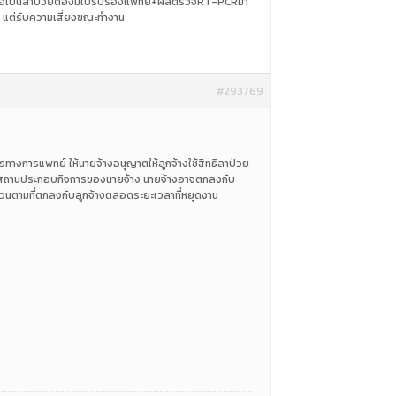
บริษัทถือเป็นลาป่วยต้องมีใบรับรองแพทย์+ผลตรวจRT-PCRมา
ื่น แต่รับความเสี่ยงขณะทำงาน
#293769
ตรทางการแพทย์ ให้นายจ้างอนุญาตให้ลูกจ้างใช้สิทธิลาป่วย
นกับสถานประกอบกิจการของนายจ้าง นายจ้างอาจตกลงกับ
นวนตามที่ตกลงกับลูกจ้างตลอดระยะเวลาที่หยุดงาน