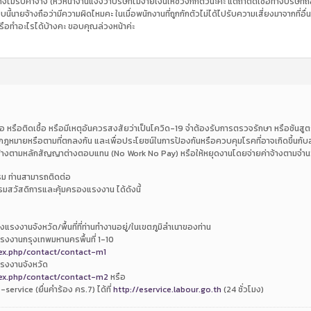
จไม่รับค่าจ้าง (หัวหน้างานแจ้งว่าบริษัทไม่จ่ายเงินให้ช่วงกักตัวนะคะ แต่ถ้าติดเชื้อทาง
บนี้นายจ้างถือว่ามีความผิดไหมคะ ในเมื่อพนักงานที่ถูกกักตัวไม่ได้ไปรับความเสี่ยงมาจากที่อ
ือทำอะไรได้บ้างคะ ขอบคุณล่วงหน้าค่ะ
ชื้อ หรือติดเชื้อ หรือมีเหตุอันควรสงสัยว่าเป็นโควิด-19 จำต้องรับการตรวจรักษา หรือชันสู
มกฎหมายหรือตามที่ตกลงกัน และเพื่อประโยชน์ในการป้องกันหรือควบคุมโรคที่อาจเกิดขึ้
ค่าจ้างตามหลักสัญญาต่างตอบแทน (No Work No Pay) หรือให้หยุดงานโดยจ่ายค่าจ้างตามจำ
รรม ท่านสามารถติดต่อ
วัสดิการและคุ้มครองแรงงาน ได้ดังนี้
รงงานจังหวัด/พื้นที่ที่ท่านทำงานอยู่/ในเขตภูมิลำเนาของท่าน
รงงานกรุงเทพมหานครพื้นที่ 1-10
dex.php/contact/contact-m1
รงงานจังหวัด
dex.php/contact/contact-m2
หรือ
service (ยื่นคำร้อง คร.7) ได้ที่
http://eservice.labour.go.th
(24 ชั่วโมง)