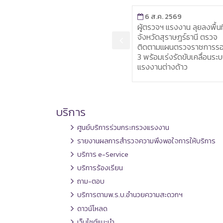
6 ส.ค. 2569
6 ส.ค. 2569
งงาน
ผู้ตรวจฯ แรงงาน ลุยลงพื้นที่
หัวหน้าผู้ตรวจ
นทึก
จังหวัดสุราษฎร์ธานี ตรวจ
ประธานมอบเครื
อด้าน
ติดตามแผนตรวจราชการรอบที่
หากินแก่ผู้ผ่า
3 พร้อมเร่งรัดขับเคลื่อนระบบ
เสริมการประก
แรงงานต่างด้าว
ยั่งยืน
บริการ
ศูนย์บริการร่วมกระทรวงแรงงาน
รายงานผลการสำรวจความพึงพอใจการให้บริการ
บริการ e-Service
บริการร้องเรียน
ถาม-ตอบ
บริการตามพ.ร.บ.อำนวยความสะดวกฯ
ดาวน์โหลด
เว็บไซต์แนะนำ