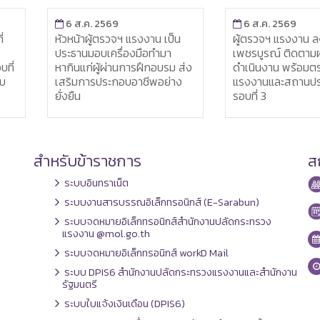
6 ส.ค. 2569
6 ส.
ฯ แรงงาน เป็น
ผู้ตรวจฯ แรงงาน ลงพื้นที่
ผู้ตร
่องมือทำมา
เพชรบูรณ์ ติดตามผลการ
ลงพื้นท
นการฝึกอบรม ส่ง
ดำเนินงาน พร้อมตรวจเยี่ยม
ออกใบ
อบอาชีพอย่าง
แรงงานและสถานประกอบการ
ต่างด้
รอบที่ 3
จัดกา
สำหรับข้าราชการ
สถ
ระบบอินทราเน็ต
ระบบงานสารบรรณอิเล็กทรอนิกส์ (E-Sarabun)
ระบบจดหมายอิเล็กทรอนิกส์สำนักงานปลัดกระทรวง
แรงงาน @mol.go.th
ระบบจดหมายอิเล็กทรอนิกส์ workD Mail
ระบบ DPIS6 สำนักงานปลัดกระทรวงแรงงานและสำนักงาน
รัฐมนตรี
ระบบใบแจ้งเงินเดือน (DPIS6)