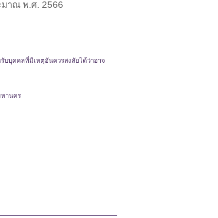
ะมาณ พ.ศ. 2566
ับบุคคลที่มีเหตุอันควรสงสัยได้ว่าอาจ
พมหานคร