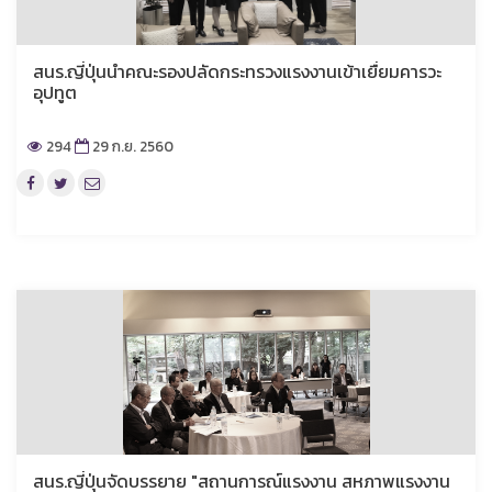
สนร.ญี่ปุ่นนำคณะรองปลัดกระทรวงแรงงานเข้าเยื่ยมคารวะ
อุปทูต
294
29 ก.ย. 2560
สนร.ญี่ปุ่นจัดบรรยาย "สถานการณ์แรงงาน สหภาพแรงงาน