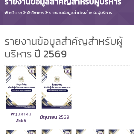
รายงานข้อมูลสำคัญสำหรับผู้บริหาร
รายงานข้อมูลสำคัญสำหรับผู้บริหาร
หน้าแรก
นักวิชาการ
รายงานข้อมูลสำคัญสำหรับผู้
บริหาร
ปี 2569
พฤษภาคม
มิถุนายน 2569
2569