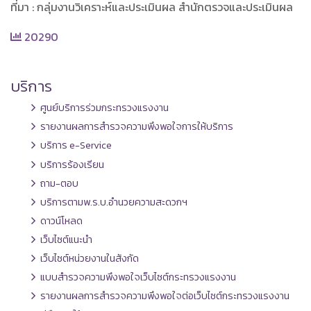
ที่มา : กลุ่มงานวิเคราะห์และประเมินผล สำนักตรวจและประเมินผล
20290
บริการ
ศูนย์บริการร่วมกระทรวงแรงงาน
รายงานผลการสำรวจความพึงพอใจการให้บริการ
บริการ e-Service
บริการร้องเรียน
ถาม-ตอบ
บริการตามพ.ร.บ.อำนวยความสะดวกฯ
ดาวน์โหลด
เว็บไซต์แนะนำ
เว็บไซต์หน่วยงานในสังกัด
แบบสำรวจความพึงพอใจเว็บไซต์กระทรวงแรงงาน
รายงานผลการสำรวจความพึงพอใจต่อเว็บไซต์กระทรวงแรงงาน