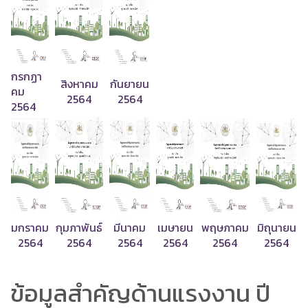
กรกฏา
สิงหาคม
กันยายน
คม
2564
2564
2564
มกราคม
กุมภาพันธ์
มีนาคม
เมษายน
พฤษภาคม
มิถุนายน
2564
2564
2564
2564
2564
2564
ข้อมูลสำคัญด้านแรงงาน ปี