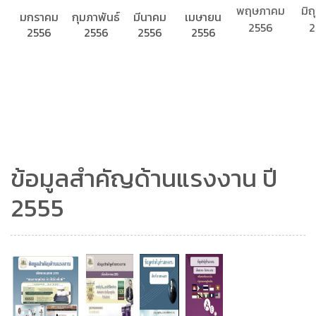
พฤษภาคม
มิถ
มกราคม
กุมภาพันธ์
มีนาคม
เมษายน
2556
2
2556
2556
2556
2556
ข้อมูลสำคัญด้านแรงงาน ปี
2555