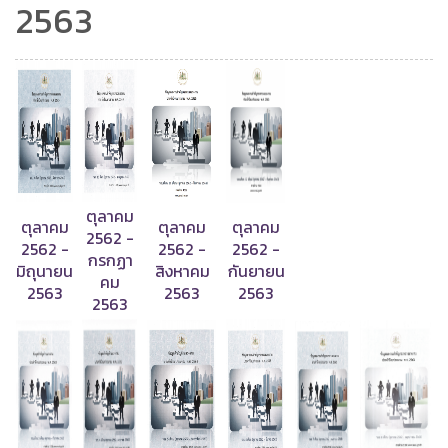
2563
ตุลาคม
ตุลาคม
ตุลาคม
ตุลาคม
2562 -
2562 -
2562 -
2562 -
กรกฏา
มิถุนายน
สิงหาคม
กันยายน
คม
2563
2563
2563
2563