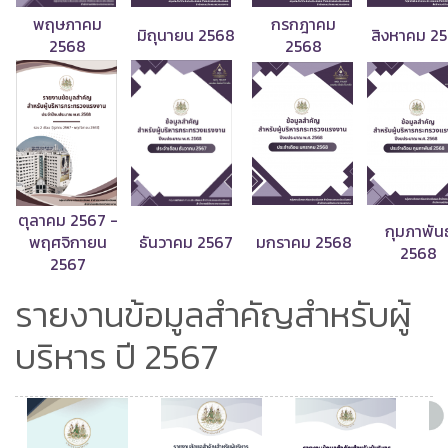
พฤษภาคม
กรกฎาคม
มิถุนายน 2568
สิงหาคม 2
2568
2568
ตุลาคม 2567 -
กุมภาพันธ
พฤศจิกายน
ธันวาคม 2567
มกราคม 2568
2568
2567
รายงานข้อมูลสำคัญสำหรับผู้
บริหาร ปี 2567